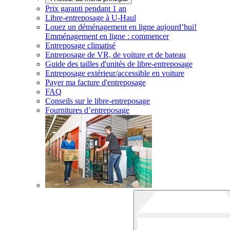
Prix garanti pendant 1 an
Libre-entreposage à
U-Haul
Louez un déménagement en ligne aujourd’hui!
Emménagement en ligne : commencer
Entreposage climatisé
Entreposage de VR, de voiture et de bateau
Guide des tailles d'unités de libre-entreposage
Entreposage extérieur/accessible en voiture
Payer ma facture d'entreposage
FAQ
Conseils sur le libre-entreposage
Fournitures d’entreposage