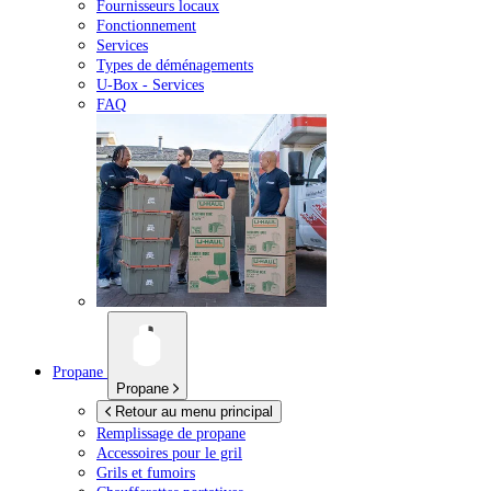
Fournisseurs locaux
Fonctionnement
Services
Types de déménagements
U-Box -
Services
FAQ
Propane
Propane
Retour au menu principal
Remplissage de propane
Accessoires pour le gril
Grils et fumoirs