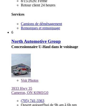
8/15/2026:
Fermé
Retour client 24 heures
Services
Camions de déménagement
Remorques et remorquage
6
North Automotive Group
Concessionnaire U-Haul dans le voisinage
Voir
Photos
3933 Hwy 35
Cameron, ON K0M1G0
(705) 741-3363
Ouvert aujourd'hui de 9h am à 6h pm