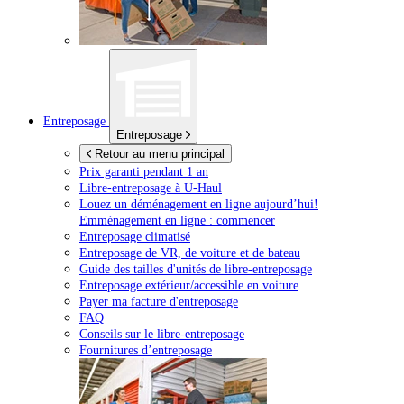
Entreposage
Entreposage
Retour au menu principal
Prix garanti pendant 1 an
Libre-entreposage à
U-Haul
Louez un déménagement en ligne aujourd’hui!
Emménagement en ligne : commencer
Entreposage climatisé
Entreposage de VR, de voiture et de bateau
Guide des tailles d'unités de libre-entreposage
Entreposage extérieur/accessible en voiture
Payer ma facture d'entreposage
FAQ
Conseils sur le libre-entreposage
Fournitures d’entreposage