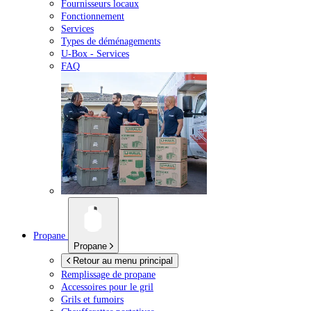
Fournisseurs locaux
Fonctionnement
Services
Types de déménagements
U-Box -
Services
FAQ
Propane
Propane
Retour au menu principal
Remplissage de propane
Accessoires pour le gril
Grils et fumoirs