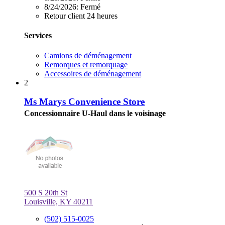
8/24/2026:
Fermé
Retour client 24 heures
Services
Camions de déménagement
Remorques et remorquage
Accessoires de déménagement
2
Ms Marys Convenience Store
Concessionnaire U-Haul dans le voisinage
500 S 20th St
Louisville, KY 40211
(502) 515-0025