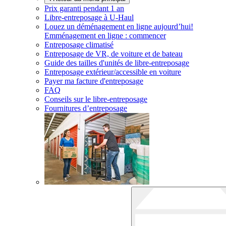
Prix garanti pendant 1 an
Libre-entreposage à
U-Haul
Louez un déménagement en ligne aujourd’hui!
Emménagement en ligne : commencer
Entreposage climatisé
Entreposage de VR, de voiture et de bateau
Guide des tailles d'unités de libre-entreposage
Entreposage extérieur/accessible en voiture
Payer ma facture d'entreposage
FAQ
Conseils sur le libre-entreposage
Fournitures d’entreposage