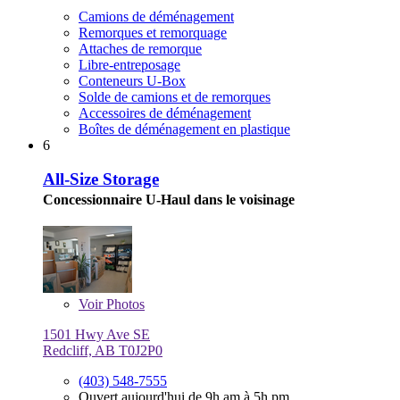
Camions de déménagement
Remorques et remorquage
Attaches de remorque
Libre-entreposage
Conteneurs U-Box
Solde de camions et de remorques
Accessoires de déménagement
Boîtes de déménagement en plastique
6
All-Size Storage
Concessionnaire U-Haul dans le voisinage
Voir
Photos
1501 Hwy Ave SE
Redcliff, AB T0J2P0
(403) 548-7555
Ouvert aujourd'hui de 9h am à 5h pm