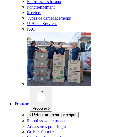
Fournisseurs locaux
Fonctionnement
Services
Types de déménagements
U-Box -
Services
FAQ
Propane
Propane
Retour au menu principal
Remplissage de propane
Accessoires pour le gril
Grils et fumoirs