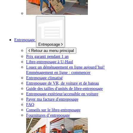
Entreposage
Entreposage
Retour au menu principal
Prix garanti pendant 1 an
Libre-entreposage à
U-Haul
Louez un déménagement en ligne aujourd’hui!
Emménagement en ligne : commencer
Entreposage climatisé
Entreposage de VR, de voiture et de bateau
Guide des tailles d'unités de libre-entreposage
Entreposage extérieur/accessible en voiture
Payer ma facture d'entreposage
FAQ
Conseils sur le libre-entreposage
Fournitures d’entreposage