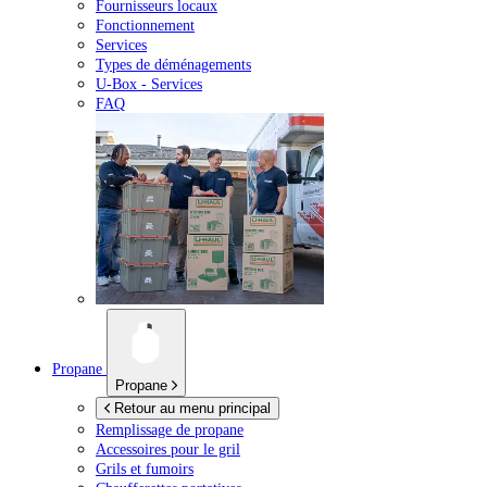
Fournisseurs locaux
Fonctionnement
Services
Types de déménagements
U-Box -
Services
FAQ
Propane
Propane
Retour au menu principal
Remplissage de propane
Accessoires pour le gril
Grils et fumoirs