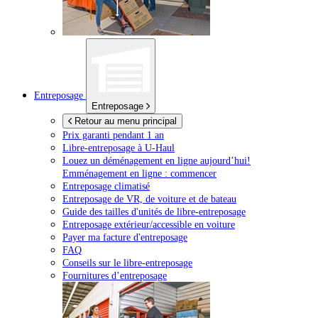
Entreposage
Entreposage
Retour au menu principal
Prix garanti pendant 1 an
Libre-entreposage à
U-Haul
Louez un déménagement en ligne aujourd’hui!
Emménagement en ligne : commencer
Entreposage climatisé
Entreposage de VR, de voiture et de bateau
Guide des tailles d'unités de libre-entreposage
Entreposage extérieur/accessible en voiture
Payer ma facture d'entreposage
FAQ
Conseils sur le libre-entreposage
Fournitures d’entreposage