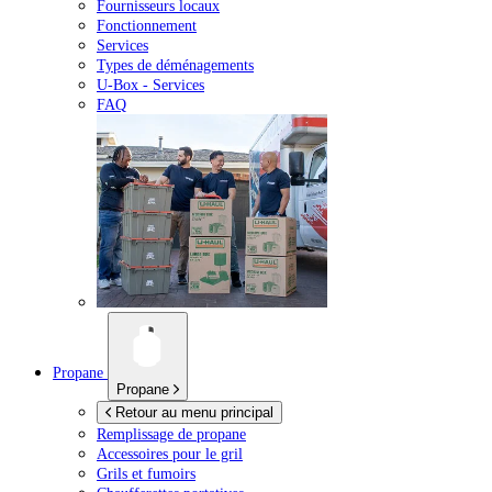
Fournisseurs locaux
Fonctionnement
Services
Types de déménagements
U-Box -
Services
FAQ
Propane
Propane
Retour au menu principal
Remplissage de propane
Accessoires pour le gril
Grils et fumoirs