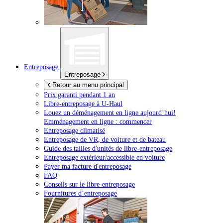
Entreposage
Entreposage
Retour au menu principal
Prix garanti pendant 1 an
Libre-entreposage à
U-Haul
Louez un déménagement en ligne aujourd’hui!
Emménagement en ligne : commencer
Entreposage climatisé
Entreposage de VR, de voiture et de bateau
Guide des tailles d'unités de libre-entreposage
Entreposage extérieur/accessible en voiture
Payer ma facture d'entreposage
FAQ
Conseils sur le libre-entreposage
Fournitures d’entreposage