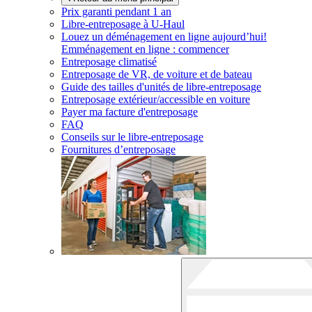
Prix garanti pendant 1 an
Libre-entreposage à
U-Haul
Louez un déménagement en ligne aujourd’hui!
Emménagement en ligne : commencer
Entreposage climatisé
Entreposage de VR, de voiture et de bateau
Guide des tailles d'unités de libre-entreposage
Entreposage extérieur/accessible en voiture
Payer ma facture d'entreposage
FAQ
Conseils sur le libre-entreposage
Fournitures d’entreposage