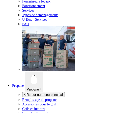
Fournisseurs locaux
Fonctionnement
Services
Types de déménagements
U-Box -
Services
FAQ
Propane
Propane
Retour au menu principal
Remplissage de propane
Accessoires pour le gril
Grils et fumoirs