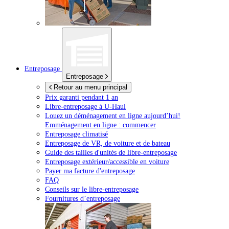
Entreposage
Entreposage
Retour au menu principal
Prix garanti pendant 1 an
Libre-entreposage à
U-Haul
Louez un déménagement en ligne aujourd’hui!
Emménagement en ligne : commencer
Entreposage climatisé
Entreposage de VR, de voiture et de bateau
Guide des tailles d'unités de libre-entreposage
Entreposage extérieur/accessible en voiture
Payer ma facture d'entreposage
FAQ
Conseils sur le libre-entreposage
Fournitures d’entreposage