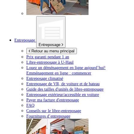
Entreposage
Entreposage
Retour au menu principal
Prix garanti pendant 1 an
Libre-entreposage à
U-Haul
Louez un déménagement en ligne aujourd’hui!
Emménagement en ligne : commencer
Entreposage climatisé
Entreposage de VR, de voiture et de bateau
Guide des tailles d'unités de libre-entreposage
Entreposage extérieur/accessible en voiture
Payer ma facture d'entreposage
FAQ
Conseils sur le libre-entreposage
Fournitures d’entreposage