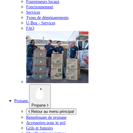
Fournisseurs locaux
Fonctionnement
Services
Types de déménagements
U-Box -
Services
FAQ
Propane
Propane
Retour au menu principal
Remplissage de propane
Accessoires pour le gril
Grils et fumoirs