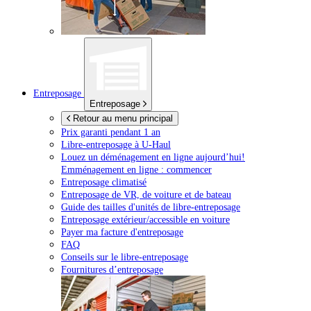
Entreposage
Entreposage
Retour au menu principal
Prix garanti pendant 1 an
Libre-entreposage à
U-Haul
Louez un déménagement en ligne aujourd’hui!
Emménagement en ligne : commencer
Entreposage climatisé
Entreposage de VR, de voiture et de bateau
Guide des tailles d'unités de libre-entreposage
Entreposage extérieur/accessible en voiture
Payer ma facture d'entreposage
FAQ
Conseils sur le libre-entreposage
Fournitures d’entreposage