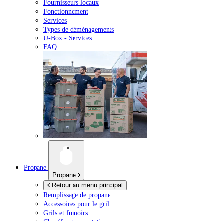
Fournisseurs locaux
Fonctionnement
Services
Types de déménagements
U-Box -
Services
FAQ
Propane
Propane
Retour au menu principal
Remplissage de propane
Accessoires pour le gril
Grils et fumoirs