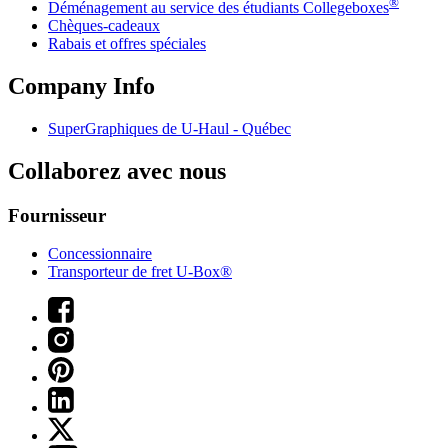
®
Déménagement au service des étudiants Collegeboxes
Chèques-cadeaux
Rabais et offres spéciales
Company Info
SuperGraphiques de
U-Haul
- Québec
Collaborez avec nous
Fournisseur
Concessionnaire
Transporteur de fret U-Box®