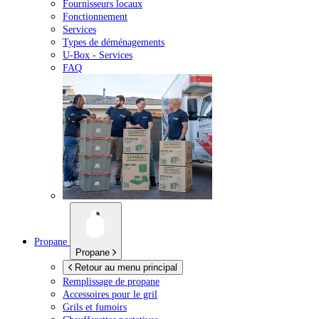
Fournisseurs locaux
Fonctionnement
Services
Types de déménagements
U-Box -
Services
FAQ
Propane
Propane
Retour au menu principal
Remplissage de propane
Accessoires pour le gril
Grils et fumoirs