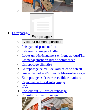
Entreposage
Entreposage
Retour au menu principal
Prix garanti pendant 1 an
Libre-entreposage à
U-Haul
Louez un déménagement en ligne aujourd’hui!
Emménagement en ligne : commencer
Entreposage climatisé
Entreposage de VR, de voiture et de bateau
Guide des tailles d'unités de libre-entreposage
Entreposage extérieur/accessible en voiture
Payer ma facture d'entreposage
FAQ
Conseils sur le libre-entreposage
Fournitures d’entreposage