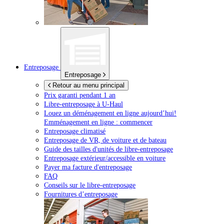
Entreposage
Entreposage
Retour au menu principal
Prix garanti pendant 1 an
Libre-entreposage à
U-Haul
Louez un déménagement en ligne aujourd’hui!
Emménagement en ligne : commencer
Entreposage climatisé
Entreposage de VR, de voiture et de bateau
Guide des tailles d'unités de libre-entreposage
Entreposage extérieur/accessible en voiture
Payer ma facture d'entreposage
FAQ
Conseils sur le libre-entreposage
Fournitures d’entreposage