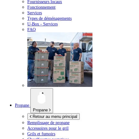
Fournisseurs locaux
Fonctionnement
Services
Types de déménagements
U-Box -
Services
FAQ
Propane
Propane
Retour au menu principal
Remplissage de propane
Accessoires pour le gril
Grils et fumoirs