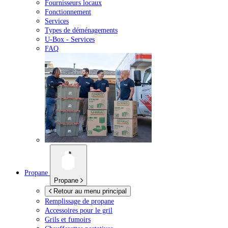
Fournisseurs locaux
Fonctionnement
Services
Types de déménagements
U-Box -
Services
FAQ
Propane
Propane
Retour au menu principal
Remplissage de propane
Accessoires pour le gril
Grils et fumoirs