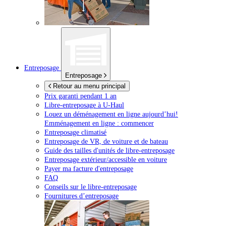
Entreposage
Entreposage
Retour au menu principal
Prix garanti pendant 1 an
Libre-entreposage à
U-Haul
Louez un déménagement en ligne aujourd’hui!
Emménagement en ligne : commencer
Entreposage climatisé
Entreposage de VR, de voiture et de bateau
Guide des tailles d'unités de libre-entreposage
Entreposage extérieur/accessible en voiture
Payer ma facture d'entreposage
FAQ
Conseils sur le libre-entreposage
Fournitures d’entreposage