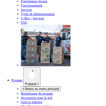
Fournisseurs locaux
Fonctionnement
Services
Types de déménagements
U-Box -
Services
FAQ
Propane
Propane
Retour au menu principal
Remplissage de propane
Accessoires pour le gril
Grils et fumoirs