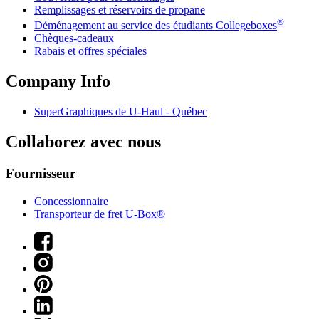
Remplissages et réservoirs de propane
®
Déménagement au service des étudiants Collegeboxes
Chèques-cadeaux
Rabais et offres spéciales
Company Info
SuperGraphiques de
U-Haul
- Québec
Collaborez avec nous
Fournisseur
Concessionnaire
Transporteur de fret U-Box®