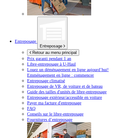
Entreposage
Entreposage
Retour au menu principal
Prix garanti pendant 1 an
Libre-entreposage à
U-Haul
Louez un déménagement en ligne aujourd’hui!
Emménagement en ligne : commencer
Entreposage climatisé
Entreposage de VR, de voiture et de bateau
Guide des tailles d'unités de libre-entreposage
Entreposage extérieur/accessible en voiture
Payer ma facture d'entreposage
FAQ
Conseils sur le libre-entreposage
Fournitures d’entreposage