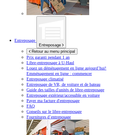
Entreposage
Entreposage
Retour au menu principal
Prix garanti pendant 1 an
Libre-entreposage à
U-Haul
Louez un déménagement en ligne aujourd’hui!
Emménagement en ligne : commencer
Entreposage climatisé
Entreposage de VR, de voiture et de bateau
Guide des tailles d'unités de libre-entreposage
Entreposage extérieur/accessible en voiture
Payer ma facture d'entreposage
FAQ
Conseils sur le libre-entreposage
Fournitures d’entreposage