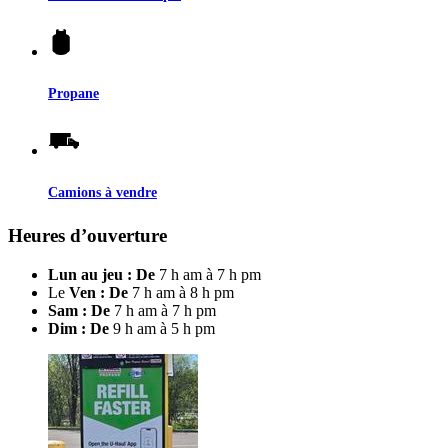
Propane
Camions à vendre
Heures d’ouverture
Lun au jeu : De
7 h am à 7 h pm
Le
Ven : De
7 h am à 8 h pm
Sam : De
7 h am à 7 h pm
Dim : De
9 h am à 5 h pm