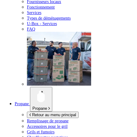
Fournisseurs locaux
Fonctionnement
Services
Types de déménagements
U-Box -
Services
FAQ
Propane
Propane
Retour au menu principal
Remplissage de propane
Accessoires pour le gril
Grils et fumoirs