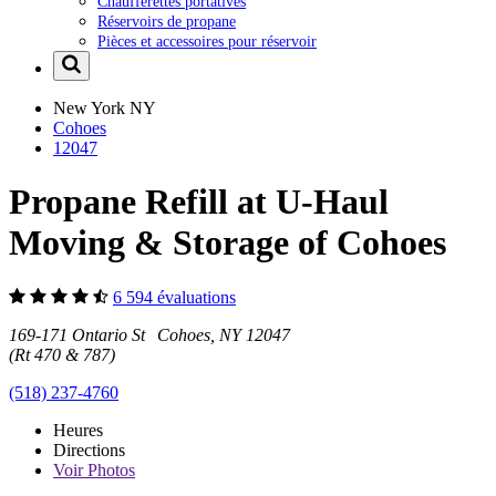
Chaufferettes portatives
Réservoirs de propane
Pièces et accessoires pour réservoir
New York
NY
Cohoes
12047
Propane Refill at U-Haul
Moving & Storage of Cohoes
6 594 évaluations
169-171 Ontario St Cohoes, NY 12047
(Rt 470 & 787)
(518) 237-4760
Heures
Directions
Voir
Photos