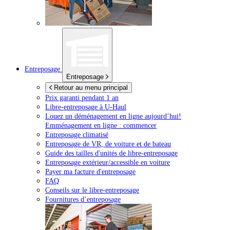
Entreposage
Entreposage
Retour au menu principal
Prix garanti pendant 1 an
Libre-entreposage à
U-Haul
Louez un déménagement en ligne aujourd’hui!
Emménagement en ligne : commencer
Entreposage climatisé
Entreposage de VR, de voiture et de bateau
Guide des tailles d'unités de libre-entreposage
Entreposage extérieur/accessible en voiture
Payer ma facture d'entreposage
FAQ
Conseils sur le libre-entreposage
Fournitures d’entreposage