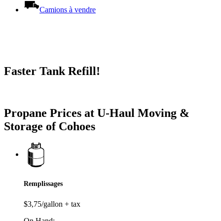
Camions à vendre
Faster Tank Refill!
Try our One-Click propane locator available in the app.
Propane Prices at U-Haul Moving &
Storage of Cohoes
Remplissages
$3,75/gallon + tax
On Hand: