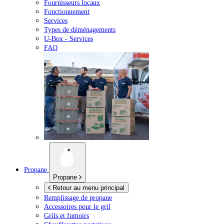
Fournisseurs locaux
Fonctionnement
Services
Types de déménagements
U-Box -
Services
FAQ
Propane
Propane
Retour au menu principal
Remplissage de propane
Accessoires pour le gril
Grils et fumoirs