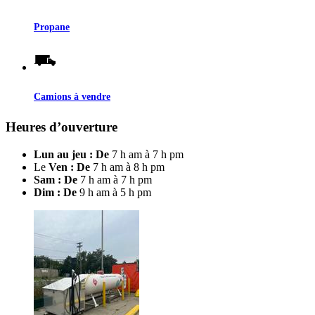
Propane
Camions à vendre
Heures d’ouverture
Lun au jeu : De
7 h am à 7 h pm
Le
Ven : De
7 h am à 8 h pm
Sam : De
7 h am à 7 h pm
Dim : De
9 h am à 5 h pm