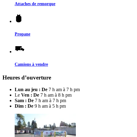
Attaches de remorque
Propane
Camions à vendre
Heures d’ouverture
Lun au jeu : De
7 h am à 7 h pm
Le
Ven : De
7 h am à 8 h pm
Sam : De
7 h am à 7 h pm
Dim : De
9 h am à 5 h pm