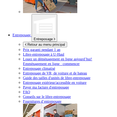
Entreposage
Entreposage
Retour au menu principal
Prix garanti pendant 1 an
Libre-entreposage à
U-Haul
Louez un déménagement en ligne aujourd’hui!
Emménagement en ligne : commencer
Entreposage climatisé
Entreposage de VR, de voiture et de bateau
Guide des tailles d'unités de libre-entreposage
Entreposage extérieur/accessible en voiture
Payer ma facture d'entreposage
FAQ
Conseils sur le libre-entreposage
Fournitures d’entreposage