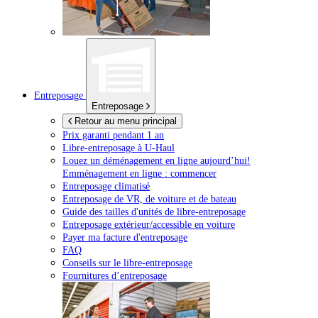
Entreposage
Entreposage
Retour au menu principal
Prix garanti pendant 1 an
Libre-entreposage à
U-Haul
Louez un déménagement en ligne aujourd’hui!
Emménagement en ligne : commencer
Entreposage climatisé
Entreposage de VR, de voiture et de bateau
Guide des tailles d'unités de libre-entreposage
Entreposage extérieur/accessible en voiture
Payer ma facture d'entreposage
FAQ
Conseils sur le libre-entreposage
Fournitures d’entreposage