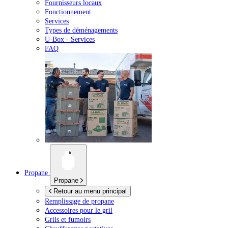
Fournisseurs locaux
Fonctionnement
Services
Types de déménagements
U-Box -
Services
FAQ
Propane
Propane
Retour au menu principal
Remplissage de propane
Accessoires pour le gril
Grils et fumoirs