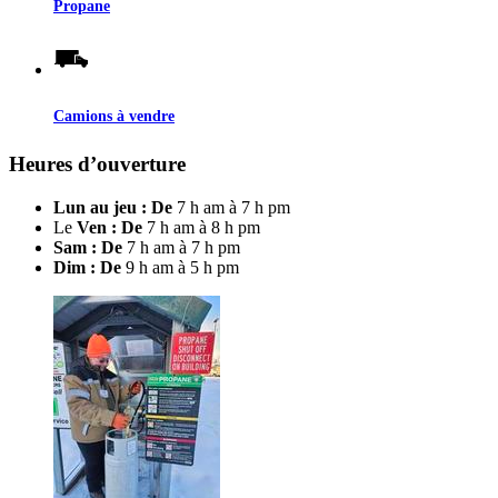
Propane
Camions à vendre
Heures d’ouverture
Lun au jeu : De
7 h am à 7 h pm
Le
Ven : De
7 h am à 8 h pm
Sam : De
7 h am à 7 h pm
Dim : De
9 h am à 5 h pm