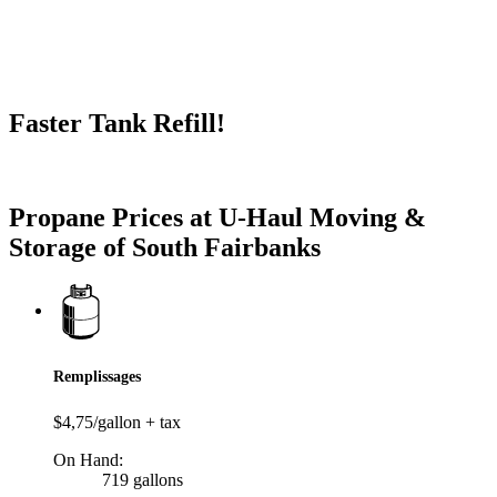
Faster Tank Refill!
Try our One-Click propane locator available in the app.
Propane Prices at U-Haul Moving &
Storage of South Fairbanks
Remplissages
$4,75/gallon + tax
On Hand:
719 gallons