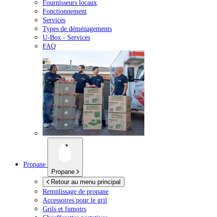
Fournisseurs locaux
Fonctionnement
Services
Types de déménagements
U-Box -
Services
FAQ
Propane
Propane
Retour au menu principal
Remplissage de propane
Accessoires pour le gril
Grils et fumoirs