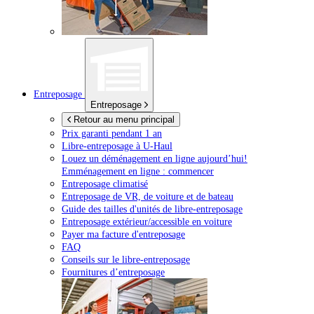
Entreposage
Entreposage
Retour au menu principal
Prix garanti pendant 1 an
Libre-entreposage à
U-Haul
Louez un déménagement en ligne aujourd’hui!
Emménagement en ligne : commencer
Entreposage climatisé
Entreposage de VR, de voiture et de bateau
Guide des tailles d'unités de libre-entreposage
Entreposage extérieur/accessible en voiture
Payer ma facture d'entreposage
FAQ
Conseils sur le libre-entreposage
Fournitures d’entreposage