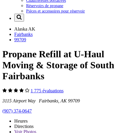
Chaufferettes portatives
Réservoirs de propane
Pièces et accessoires pour réservoir
Alaska
AK
Fairbanks
99709
Propane Refill at U-Haul
Moving & Storage of South
Fairbanks
1 775 évaluations
3115 Airport Way Fairbanks, AK 99709
(907) 374-0647
Heures
Directions
Voir
Photos