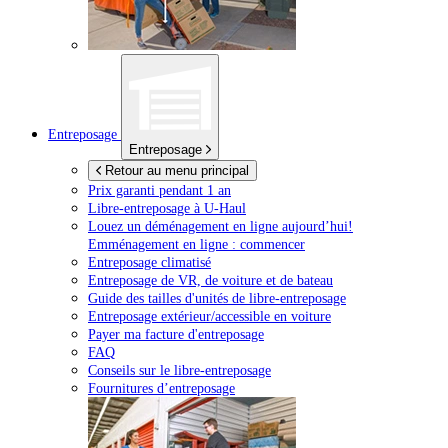
Entreposage
Entreposage
Retour au menu principal
Prix garanti pendant 1 an
Libre-entreposage à
U-Haul
Louez un déménagement en ligne aujourd’hui!
Emménagement en ligne : commencer
Entreposage climatisé
Entreposage de VR, de voiture et de bateau
Guide des tailles d'unités de libre-entreposage
Entreposage extérieur/accessible en voiture
Payer ma facture d'entreposage
FAQ
Conseils sur le libre-entreposage
Fournitures d’entreposage