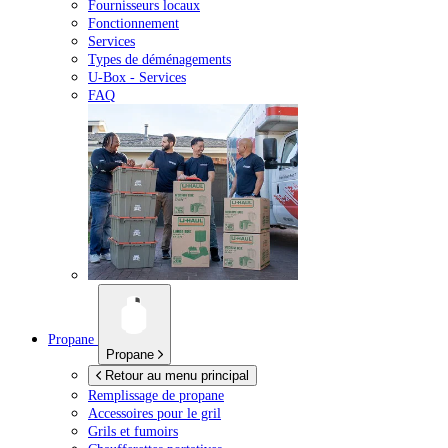
Fournisseurs locaux
Fonctionnement
Services
Types de déménagements
U-Box -
Services
FAQ
Propane
Propane
Retour au menu principal
Remplissage de propane
Accessoires pour le gril
Grils et fumoirs