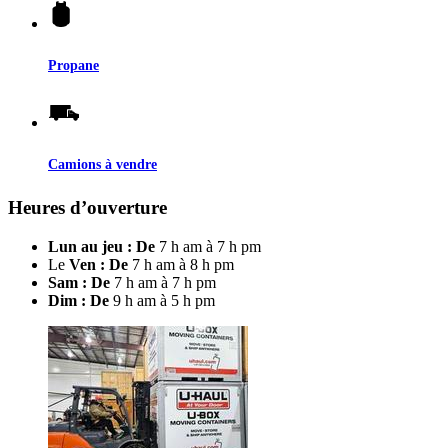
Propane
Camions à vendre
Heures d’ouverture
Lun au jeu : De
7 h am à 7 h pm
Le
Ven : De
7 h am à 8 h pm
Sam : De
7 h am à 7 h pm
Dim : De
9 h am à 5 h pm