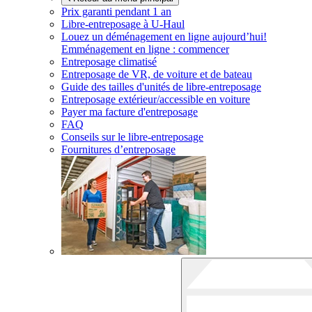
Prix garanti pendant 1 an
Libre-entreposage à
U-Haul
Louez un déménagement en ligne aujourd’hui!
Emménagement en ligne : commencer
Entreposage climatisé
Entreposage de VR, de voiture et de bateau
Guide des tailles d'unités de libre-entreposage
Entreposage extérieur/accessible en voiture
Payer ma facture d'entreposage
FAQ
Conseils sur le libre-entreposage
Fournitures d’entreposage