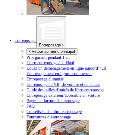
Entreposage
Entreposage
Retour au menu principal
Prix garanti pendant 1 an
Libre-entreposage à
U-Haul
Louez un déménagement en ligne aujourd’hui!
Emménagement en ligne : commencer
Entreposage climatisé
Entreposage de VR, de voiture et de bateau
Guide des tailles d'unités de libre-entreposage
Entreposage extérieur/accessible en voiture
Payer ma facture d'entreposage
FAQ
Conseils sur le libre-entreposage
Fournitures d’entreposage