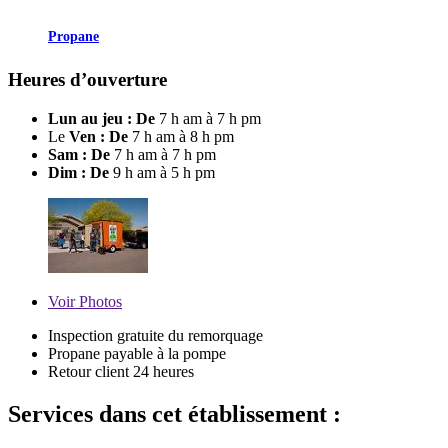
Propane
Heures d’ouverture
Lun au jeu : De
7 h am à 7 h pm
Le
Ven : De
7 h am à 8 h pm
Sam : De
7 h am à 7 h pm
Dim : De
9 h am à 5 h pm
Voir
Photos
Inspection gratuite du remorquage
Propane payable à la pompe
Retour client 24 heures
Services dans cet établissement :