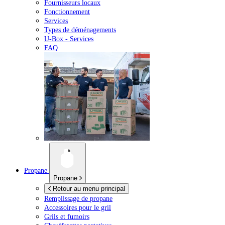
Fournisseurs locaux
Fonctionnement
Services
Types de déménagements
U-Box -
Services
FAQ
Propane
Propane
Retour au menu principal
Remplissage de propane
Accessoires pour le gril
Grils et fumoirs