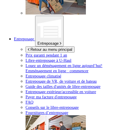
Entreposage
Entreposage
Retour au menu principal
Prix garanti pendant 1 an
Libre-entreposage à
U-Haul
Louez un déménagement en ligne aujourd’hui!
Emménagement en ligne : commencer
Entreposage climatisé
Entreposage de VR, de voiture et de bateau
Guide des tailles d'unités de libre-entreposage
Entreposage extérieur/accessible en voiture
Payer ma facture d'entreposage
FAQ
Conseils sur le libre-entreposage
Fournitures d’entreposage