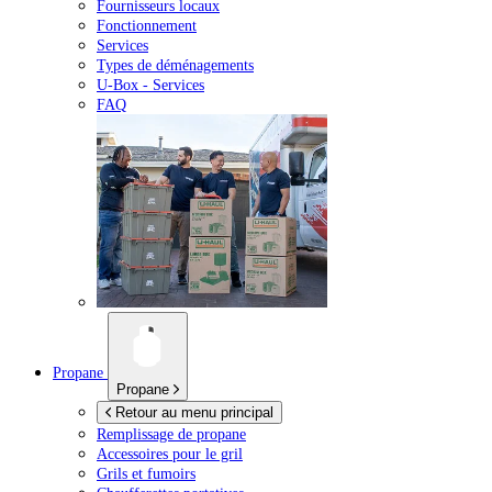
Fournisseurs locaux
Fonctionnement
Services
Types de déménagements
U-Box -
Services
FAQ
Propane
Propane
Retour au menu principal
Remplissage de propane
Accessoires pour le gril
Grils et fumoirs