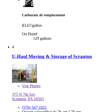
Carburant de remplacement
$3,67/gallon
On Hand:
129 gallons
4
U-Haul Moving & Storage of Scranton
Voir
Photos
375 N 7th Ave
Scranton, PA 18503
(570) 347-1021
Ouvert aujourd'hui de 7h am à 7h pm