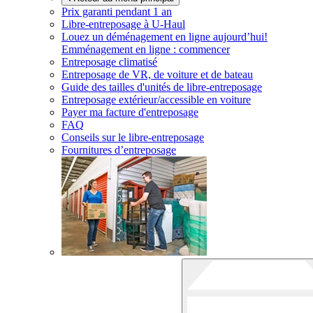
Prix garanti pendant 1 an
Libre-entreposage à
U-Haul
Louez un déménagement en ligne aujourd’hui!
Emménagement en ligne : commencer
Entreposage climatisé
Entreposage de VR, de voiture et de bateau
Guide des tailles d'unités de libre-entreposage
Entreposage extérieur/accessible en voiture
Payer ma facture d'entreposage
FAQ
Conseils sur le libre-entreposage
Fournitures d’entreposage