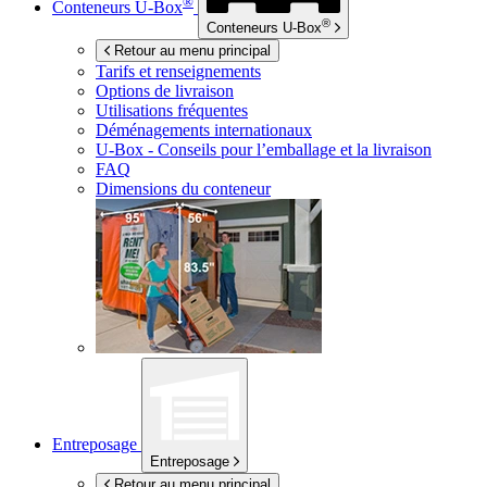
®
Conteneurs
U-Box
®
Conteneurs
U-Box
Retour au menu principal
Tarifs et renseignements
Options de livraison
Utilisations fréquentes
Déménagements internationaux
U-Box -
Conseils pour l’emballage et la livraison
FAQ
Dimensions du conteneur
Entreposage
Entreposage
Retour au menu principal