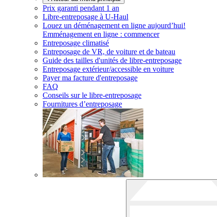
Prix garanti pendant 1 an
Libre-entreposage à
U-Haul
Louez un déménagement en ligne aujourd’hui!
Emménagement en ligne : commencer
Entreposage climatisé
Entreposage de VR, de voiture et de bateau
Guide des tailles d'unités de libre-entreposage
Entreposage extérieur/accessible en voiture
Payer ma facture d'entreposage
FAQ
Conseils sur le libre-entreposage
Fournitures d’entreposage