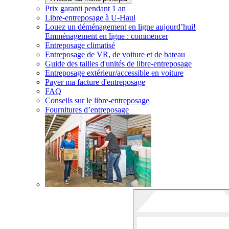
Prix garanti pendant 1 an
Libre-entreposage à
U-Haul
Louez un déménagement en ligne aujourd’hui!
Emménagement en ligne : commencer
Entreposage climatisé
Entreposage de VR, de voiture et de bateau
Guide des tailles d'unités de libre-entreposage
Entreposage extérieur/accessible en voiture
Payer ma facture d'entreposage
FAQ
Conseils sur le libre-entreposage
Fournitures d’entreposage