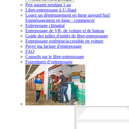
Prix garanti pendant 1 an
Libre-entreposage à
U-Haul
Louez un déménagement en ligne aujourd’hui!
Emménagement en ligne : commencer
Entreposage climatisé
Entreposage de VR, de voiture et de bateau
Guide des tailles d'unités de libre-entreposage
Entreposage extérieur/accessible en voiture
Payer ma facture d'entreposage
FAQ
Conseils sur le libre-entreposage
Fournitures d’entreposage