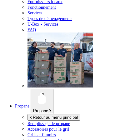
Fournisseurs locaux
Fonctionnement
Services
Types de déménagements
U-Box -
Services
FAQ
Propane
Propane
Retour au menu principal
Remplissage de propane
Accessoires pour le gril
Grils et fumoirs