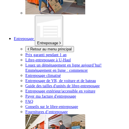
Entreposage
Entreposage
Retour au menu principal
Prix garanti pendant 1 an
Libre-entreposage à
U-Haul
Louez un déménagement en ligne aujourd’hui!
Emménagement en ligne : commencer
Entreposage climatisé
Entreposage de VR, de voiture et de bateau
Guide des tailles d'unités de libre-entreposage
Entreposage extérieur/accessible en voiture
Payer ma facture d'entreposage
FAQ
Conseils sur le libre-entreposage
Fournitures d’entreposage