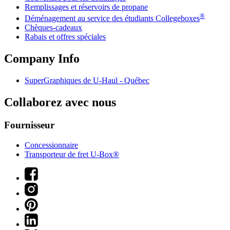
Remplissages et réservoirs de propane
®
Déménagement au service des étudiants Collegeboxes
Chèques-cadeaux
Rabais et offres spéciales
Company Info
SuperGraphiques de
U-Haul
- Québec
Collaborez avec nous
Fournisseur
Concessionnaire
Transporteur de fret U-Box®