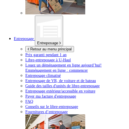
Entreposage
Entreposage
Retour au menu principal
Prix garanti pendant 1 an
Libre-entreposage à
U-Haul
Louez un déménagement en ligne aujourd’hui!
Emménagement en ligne : commencer
Entreposage climatisé
Entreposage de VR, de voiture et de bateau
Guide des tailles d'unités de libre-entreposage
Entreposage extérieur/accessible en voiture
Payer ma facture d'entreposage
FAQ
Conseils sur le libre-entreposage
Fournitures d’entreposage