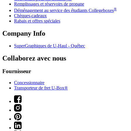
Remplissages et réservoirs de propane
®
Déménagement au service des étudiants Collegeboxes
Chèques-cadeaux
Rabais et offres spéciales
Company Info
SuperGraphiques de
U-Haul
- Québec
Collaborez avec nous
Fournisseur
Concessionnaire
Transporteur de fret U-Box®