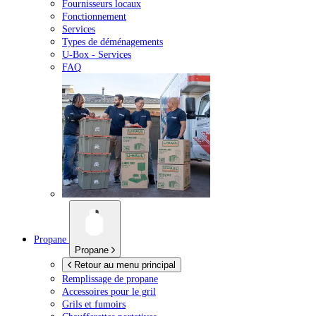
Fournisseurs locaux
Fonctionnement
Services
Types de déménagements
U-Box -
Services
FAQ
Propane
Propane
Retour au menu principal
Remplissage de propane
Accessoires pour le gril
Grils et fumoirs