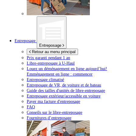
Entreposage
Entreposage
Retour au menu principal
Prix garanti pendant 1 an
Libre-entreposage à
U-Haul
Louez un déménagement en ligne aujourd’hui!
Emménagement en ligne : commencer
Entreposage climatisé
Entreposage de VR, de voiture et de bateau
Guide des tailles d'unités de libre-entreposage
Entreposage extérieur/accessible en voiture
Payer ma facture d'entreposage
FAQ
Conseils sur le libre-entreposage
Fournitures d’entreposage