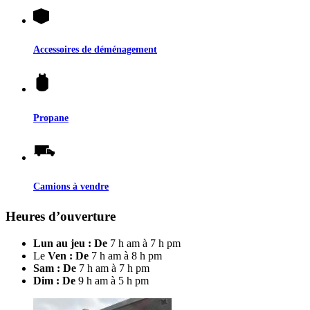
Accessoires de déménagement
Propane
Camions à vendre
Heures d’ouverture
Lun au jeu : De
7 h am à 7 h pm
Le
Ven : De
7 h am à 8 h pm
Sam : De
7 h am à 7 h pm
Dim : De
9 h am à 5 h pm