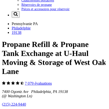
Chaufferettes portatives
Réservoirs de propane
Pièces et accessoires pour réservoir
Pennsylvanie
PA
Philadelphie
19138
Propane Refill & Propane
Tank Exchange at U-Haul
Moving & Storage of West Oak
Lane
7 079 évaluations
7400 Ogontz Ave Philadelphia, PA 19138
(@ Washington Ln)
(215) 224-9440