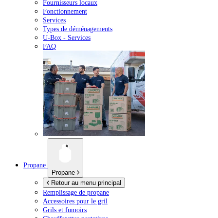
Fournisseurs locaux
Fonctionnement
Services
Types de déménagements
U-Box -
Services
FAQ
Propane
Propane
Retour au menu principal
Remplissage de propane
Accessoires pour le gril
Grils et fumoirs