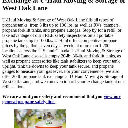
Exchange at U-Haul Moving & Storage of
West Oak Lane
U-Haul Moving & Storage of West Oak Lane fills all types of
propane tanks, from 3 lbs up to 100 lbs, as well as RVs, campers,
propane forklift tanks, and propane autogas. Stop by for a refill, or
take advantage of our FREE safety inspections on all portable
propane tanks up to 100 lbs. U-Haul offers competitive propane
prices by the gallon, seven days a week, at more than 1 200
locations across the U.S. and Canada. U-Haul Moving & Storage of
West Oak Lane also sells empty 20-lb, 30-lb, and forklift tanks, as
well as propane accessories like tank stabilizers to keep your tank
upright, tank tie-downs to keep your tank secure, and propane
gauges to measure your gas level. For your convenience, we also
offer 20-lb propane tank exchange at U-Haul Moving & Storage of
West Oak Lane, and we can even top off your exchange tank at our
refill station.
We care about your safety and recommend that you
view our
general propane safety tips
.