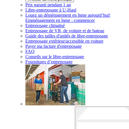
Prix garanti pendant 1 an
Libre-entreposage à
U-Haul
Louez un déménagement en ligne aujourd’hui!
Emménagement en ligne : commencer
Entreposage climatisé
Entreposage de VR, de voiture et de bateau
Guide des tailles d'unités de libre-entreposage
Entreposage extérieur/accessible en voiture
Payer ma facture d'entreposage
FAQ
Conseils sur le libre-entreposage
Fournitures d’entreposage