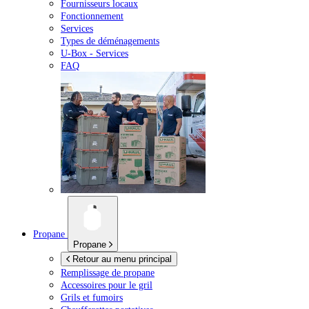
Fournisseurs locaux
Fonctionnement
Services
Types de déménagements
U-Box -
Services
FAQ
Propane
Propane
Retour au menu principal
Remplissage de propane
Accessoires pour le gril
Grils et fumoirs