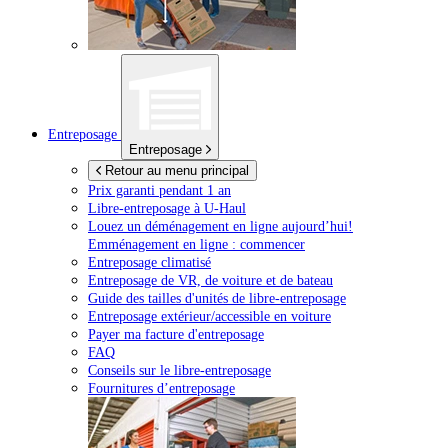
Entreposage
Entreposage
Retour au menu principal
Prix garanti pendant 1 an
Libre-entreposage à
U-Haul
Louez un déménagement en ligne aujourd’hui!
Emménagement en ligne : commencer
Entreposage climatisé
Entreposage de VR, de voiture et de bateau
Guide des tailles d'unités de libre-entreposage
Entreposage extérieur/accessible en voiture
Payer ma facture d'entreposage
FAQ
Conseils sur le libre-entreposage
Fournitures d’entreposage