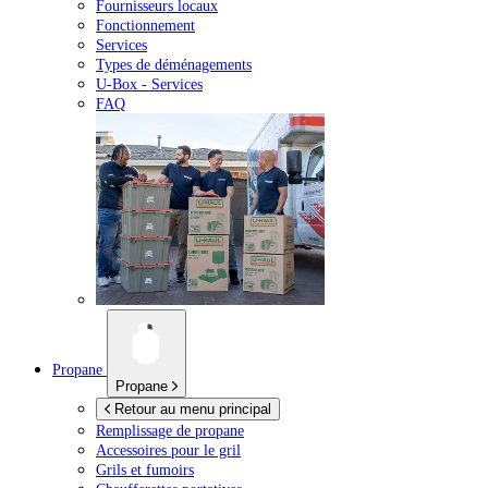
Fournisseurs locaux
Fonctionnement
Services
Types de déménagements
U-Box -
Services
FAQ
Propane
Propane
Retour au menu principal
Remplissage de propane
Accessoires pour le gril
Grils et fumoirs