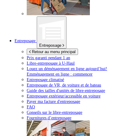
Entreposage
Entreposage
Retour au menu principal
Prix garanti pendant 1 an
Libre-entreposage à
U-Haul
Louez un déménagement en ligne aujourd’hui!
Emménagement en ligne : commencer
Entreposage climatisé
Entreposage de VR, de voiture et de bateau
Guide des tailles d'unités de libre-entreposage
Entreposage extérieur/accessible en voiture
Payer ma facture d'entreposage
FAQ
Conseils sur le libre-entreposage
Fournitures d’entreposage