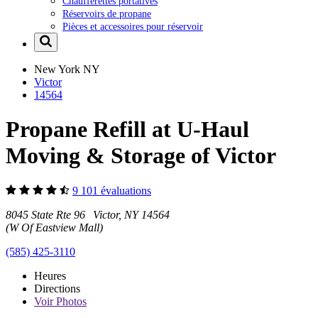
Chaufferettes portatives
Réservoirs de propane
Pièces et accessoires pour réservoir
New York
NY
Victor
14564
Propane Refill at U-Haul
Moving & Storage of Victor
9 101 évaluations
8045 State Rte 96 Victor, NY 14564
(W Of Eastview Mall)
(585) 425-3110
Heures
Directions
Voir
Photos