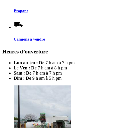
Propane
Camions à vendre
Heures d’ouverture
Lun au jeu : De
7 h am à 7 h pm
Le
Ven : De
7 h am à 8 h pm
Sam : De
7 h am à 7 h pm
Dim : De
9 h am à 5 h pm