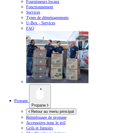
Fournisseurs locaux
Fonctionnement
Services
Types de déménagements
U-Box -
Services
FAQ
Propane
Propane
Retour au menu principal
Remplissage de propane
Accessoires pour le gril
Grils et fumoirs