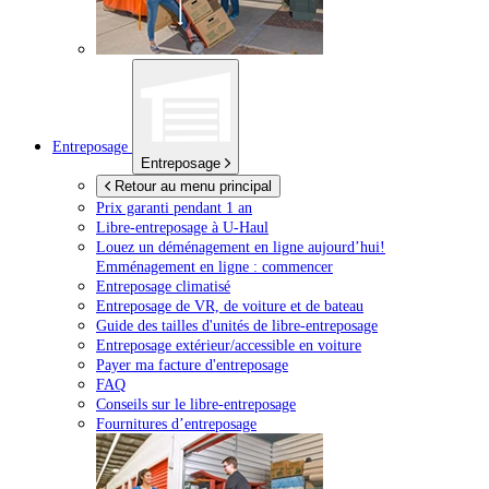
Entreposage
Entreposage
Retour au menu principal
Prix garanti pendant 1 an
Libre-entreposage à
U-Haul
Louez un déménagement en ligne aujourd’hui!
Emménagement en ligne : commencer
Entreposage climatisé
Entreposage de VR, de voiture et de bateau
Guide des tailles d'unités de libre-entreposage
Entreposage extérieur/accessible en voiture
Payer ma facture d'entreposage
FAQ
Conseils sur le libre-entreposage
Fournitures d’entreposage