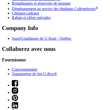
Remplissages et réservoirs de propane
®
Déménagement au service des étudiants Collegeboxes
Chèques-cadeaux
Rabais et offres spéciales
Company Info
SuperGraphiques de
U-Haul
- Québec
Collaborez avec nous
Fournisseur
Concessionnaire
Transporteur de fret U-Box®