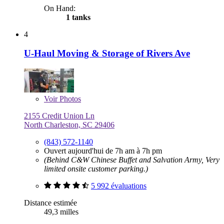
On Hand:
1 tanks
4
U-Haul Moving & Storage of Rivers Ave
Voir
Photos
2155 Credit Union Ln
North Charleston, SC 29406
(843) 572-1140
Ouvert aujourd'hui de 7h am à 7h pm
(Behind C&W Chinese Buffet and Salvation Army, Very
limited onsite customer parking.)
5 992 évaluations
Distance estimée
49,3 milles