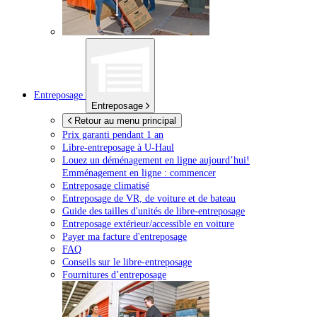
Entreposage
Entreposage
Retour au menu principal
Prix garanti pendant 1 an
Libre-entreposage à
U-Haul
Louez un déménagement en ligne aujourd’hui!
Emménagement en ligne : commencer
Entreposage climatisé
Entreposage de VR, de voiture et de bateau
Guide des tailles d'unités de libre-entreposage
Entreposage extérieur/accessible en voiture
Payer ma facture d'entreposage
FAQ
Conseils sur le libre-entreposage
Fournitures d’entreposage