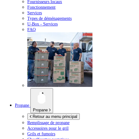
Fournisseurs locaux
Fonctionnement
Services
Types de déménagements
U-Box -
Services
FAQ
Propane
Propane
Retour au menu principal
Remplissage de propane
Accessoires pour le gril
Grils et fumoirs