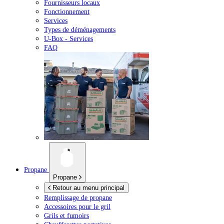
Fournisseurs locaux
Fonctionnement
Services
Types de déménagements
U-Box -
Services
FAQ
Propane
Propane
Retour au menu principal
Remplissage de propane
Accessoires pour le gril
Grils et fumoirs