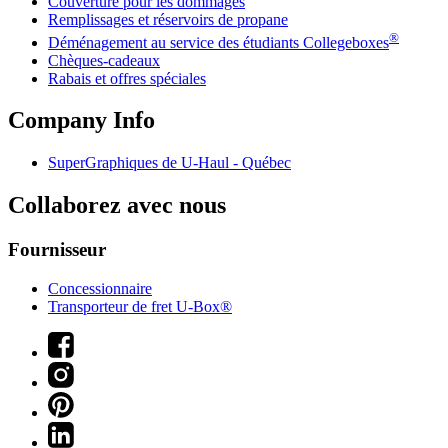
Couverture pour les dommages
Remplissages et réservoirs de propane
®
Déménagement au service des étudiants Collegeboxes
Chèques-cadeaux
Rabais et offres spéciales
Company Info
SuperGraphiques de
U-Haul
- Québec
Collaborez avec nous
Fournisseur
Concessionnaire
Transporteur de fret U-Box®