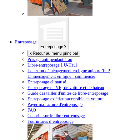
Entreposage
Entreposage
Retour au menu principal
Prix garanti pendant 1 an
Libre-entreposage à
U-Haul
Louez un déménagement en ligne aujourd’hui!
Emménagement en ligne : commencer
Entreposage climatisé
Entreposage de VR, de voiture et de bateau
Guide des tailles d'unités de libre-entreposage
Entreposage extérieur/accessible en voiture
Payer ma facture d'entreposage
FAQ
Conseils sur le libre-entreposage
Fournitures d’entreposage