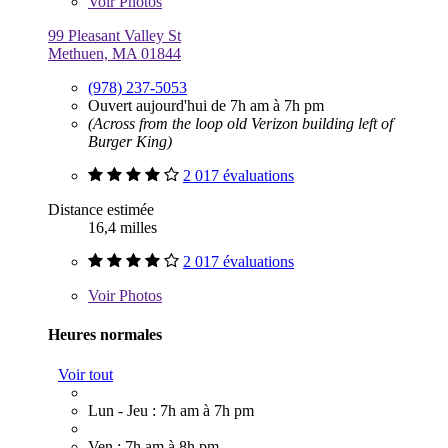
Voir
Photos
99 Pleasant Valley St
Methuen, MA 01844
(978) 237-5053
Ouvert aujourd'hui de 7h am à 7h pm
(Across from the loop old Verizon building left of
Burger King)
2 017 évaluations
Distance estimée
16,4 milles
2 017 évaluations
Voir
Photos
Heures normales
Voir tout
Lun - Jeu : 7h am à 7h pm
Ven : 7h am à 8h pm