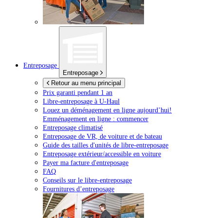
Entreposage
Entreposage
Retour au menu principal
Prix garanti pendant 1 an
Libre-entreposage à
U-Haul
Louez un déménagement en ligne aujourd’hui!
Emménagement en ligne : commencer
Entreposage climatisé
Entreposage de VR, de voiture et de bateau
Guide des tailles d'unités de libre-entreposage
Entreposage extérieur/accessible en voiture
Payer ma facture d'entreposage
FAQ
Conseils sur le libre-entreposage
Fournitures d’entreposage