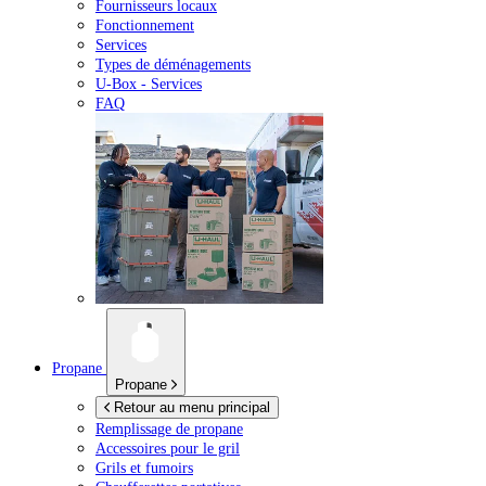
Fournisseurs locaux
Fonctionnement
Services
Types de déménagements
U-Box -
Services
FAQ
Propane
Propane
Retour au menu principal
Remplissage de propane
Accessoires pour le gril
Grils et fumoirs