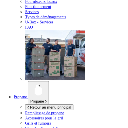
Fournisseurs locaux
Fonctionnement
Services
Types de déménagements
U-Box -
Services
FAQ
Propane
Propane
Retour au menu principal
Remplissage de propane
Accessoires pour le gril
Grils et fumoirs