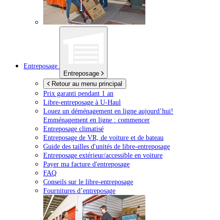
Entreposage
Entreposage
Retour au menu principal
Prix garanti pendant 1 an
Libre-entreposage à
U-Haul
Louez un déménagement en ligne aujourd’hui!
Emménagement en ligne : commencer
Entreposage climatisé
Entreposage de VR, de voiture et de bateau
Guide des tailles d'unités de libre-entreposage
Entreposage extérieur/accessible en voiture
Payer ma facture d'entreposage
FAQ
Conseils sur le libre-entreposage
Fournitures d’entreposage