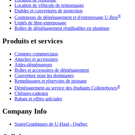
Location de véhicule de remorquage
Diables et couvertures de protection
®
Conteneurs de déménagement et d'entreposage
U-Box
Unités de libre-entreposage
Boîtes de déménagement réutilisables en plastique
Produits et services
Comptes commerciaux
Attaches et accessoires
Aides-déménageurs
Boîtes et accessoires de déménagement
Couverture pour les dommages
Remplissages et réservoirs de propane
®
Déménagement au service des étudiants Collegeboxes
Chèques-cadeaux
Rabais et offres spéciales
Company Info
SuperGraphiques de
U-Haul
- Québec