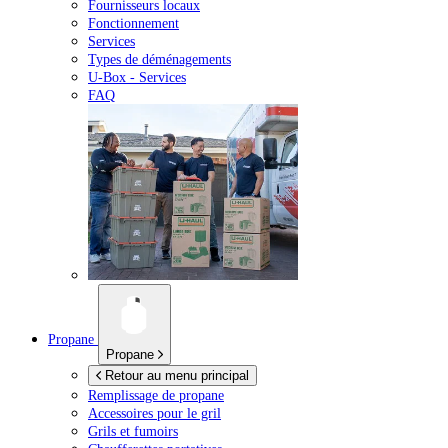
Fournisseurs locaux
Fonctionnement
Services
Types de déménagements
U-Box -
Services
FAQ
Propane
Propane
Retour au menu principal
Remplissage de propane
Accessoires pour le gril
Grils et fumoirs