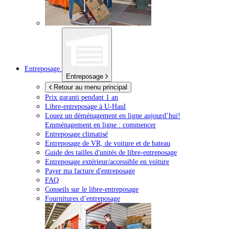
Entreposage
Entreposage
Retour au menu principal
Prix garanti pendant 1 an
Libre-entreposage à
U-Haul
Louez un déménagement en ligne aujourd’hui!
Emménagement en ligne : commencer
Entreposage climatisé
Entreposage de VR, de voiture et de bateau
Guide des tailles d'unités de libre-entreposage
Entreposage extérieur/accessible en voiture
Payer ma facture d'entreposage
FAQ
Conseils sur le libre-entreposage
Fournitures d’entreposage