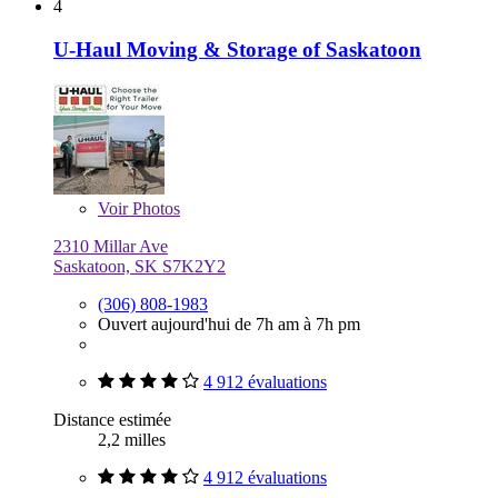
4
U-Haul Moving & Storage of Saskatoon
Voir
Photos
2310 Millar Ave
Saskatoon, SK S7K2Y2
(306) 808-1983
Ouvert aujourd'hui de 7h am à 7h pm
4 912 évaluations
Distance estimée
2,2 milles
4 912 évaluations