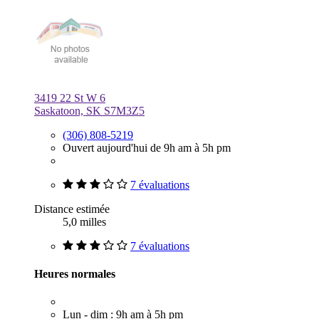
3419 22 St W 6
Saskatoon, SK S7M3Z5
(306) 808-5219
Ouvert aujourd'hui de 9h am à 5h pm
7 évaluations
Distance estimée
5,0 milles
7 évaluations
Heures normales
Lun - dim : 9h am à 5h pm