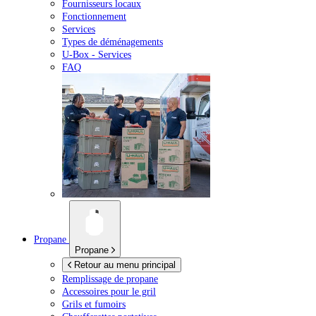
Fournisseurs locaux
Fonctionnement
Services
Types de déménagements
U-Box -
Services
FAQ
Propane
Propane
Retour au menu principal
Remplissage de propane
Accessoires pour le gril
Grils et fumoirs