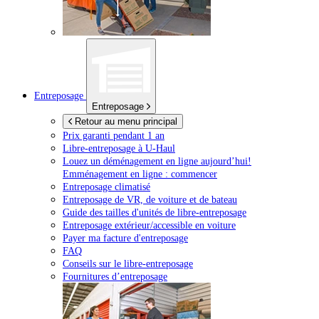
Entreposage
Entreposage
Retour au menu principal
Prix garanti pendant 1 an
Libre-entreposage à
U-Haul
Louez un déménagement en ligne aujourd’hui!
Emménagement en ligne : commencer
Entreposage climatisé
Entreposage de VR, de voiture et de bateau
Guide des tailles d'unités de libre-entreposage
Entreposage extérieur/accessible en voiture
Payer ma facture d'entreposage
FAQ
Conseils sur le libre-entreposage
Fournitures d’entreposage