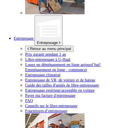
Entreposage
Entreposage
Retour au menu principal
Prix garanti pendant 1 an
Libre-entreposage à
U-Haul
Louez un déménagement en ligne aujourd’hui!
Emménagement en ligne : commencer
Entreposage climatisé
Entreposage de VR, de voiture et de bateau
Guide des tailles d'unités de libre-entreposage
Entreposage extérieur/accessible en voiture
Payer ma facture d'entreposage
FAQ
Conseils sur le libre-entreposage
Fournitures d’entreposage