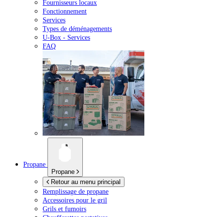
Fournisseurs locaux
Fonctionnement
Services
Types de déménagements
U-Box -
Services
FAQ
Propane
Propane
Retour au menu principal
Remplissage de propane
Accessoires pour le gril
Grils et fumoirs