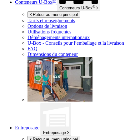
®
Conteneurs
U-Box
®
Conteneurs
U-Box
Retour au menu principal
Tarifs et renseignements
Options de livraison
Utilisations fréquentes
Déménagements internationaux
U-Box -
Conseils pour l’emballage et la livraison
FAQ
Dimensions du conteneur
Entreposage
Entreposage
Retour au menu principal