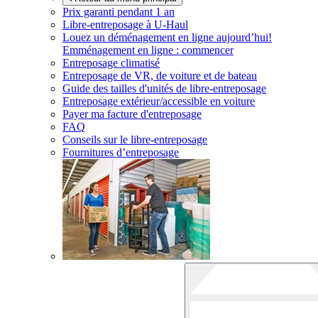
Prix garanti pendant 1 an
Libre-entreposage à
U-Haul
Louez un déménagement en ligne aujourd’hui!
Emménagement en ligne : commencer
Entreposage climatisé
Entreposage de VR, de voiture et de bateau
Guide des tailles d'unités de libre-entreposage
Entreposage extérieur/accessible en voiture
Payer ma facture d'entreposage
FAQ
Conseils sur le libre-entreposage
Fournitures d’entreposage