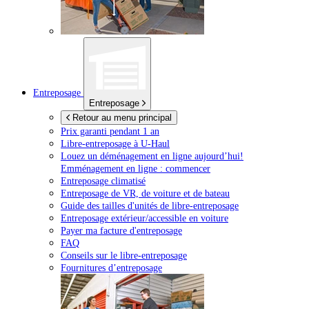
Entreposage
Entreposage
Retour au menu principal
Prix garanti pendant 1 an
Libre-entreposage à
U-Haul
Louez un déménagement en ligne aujourd’hui!
Emménagement en ligne : commencer
Entreposage climatisé
Entreposage de VR, de voiture et de bateau
Guide des tailles d'unités de libre-entreposage
Entreposage extérieur/accessible en voiture
Payer ma facture d'entreposage
FAQ
Conseils sur le libre-entreposage
Fournitures d’entreposage