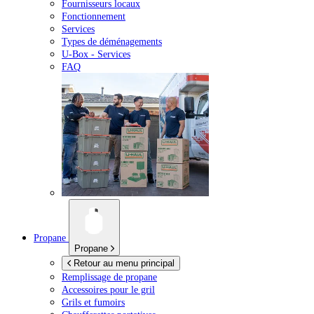
Fournisseurs locaux
Fonctionnement
Services
Types de déménagements
U-Box -
Services
FAQ
Propane
Propane
Retour au menu principal
Remplissage de propane
Accessoires pour le gril
Grils et fumoirs