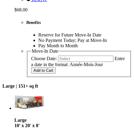
$68.00
Benefits
Reserve for Future Move-In Date
No Payment Today; Pay at Move-In
Pay Month to Month
Move-In Date
Choose Date:
Enter
a date in the format: Année-Mois-Jour
Add to Cart
Large |
151+ sq ft
Large
10' x 20' x 8'