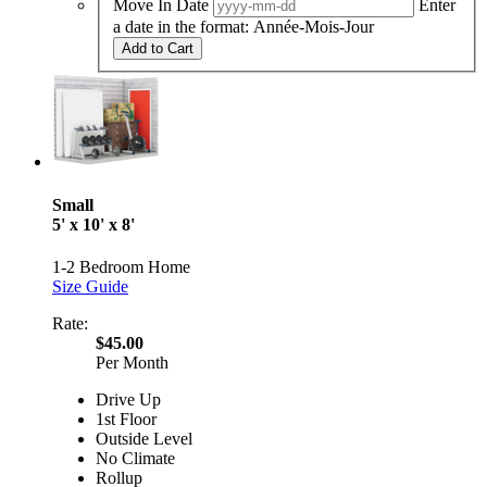
Move In Date
Enter
a date in the format: Année-Mois-Jour
Add to Cart
Small
5' x 10' x 8'
1-2 Bedroom Home
Size Guide
Rate:
$45.00
Per Month
Drive Up
1st Floor
Outside Level
No Climate
Rollup