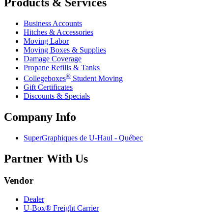
Products & Services
Business Accounts
Hitches & Accessories
Moving Labor
Moving Boxes & Supplies
Damage Coverage
Propane Refills & Tanks
®
Collegeboxes
Student Moving
Gift Certificates
Discounts & Specials
Company Info
SuperGraphiques de
U-Haul
- Québec
Partner With Us
Vendor
Dealer
U-Box® Freight Carrier