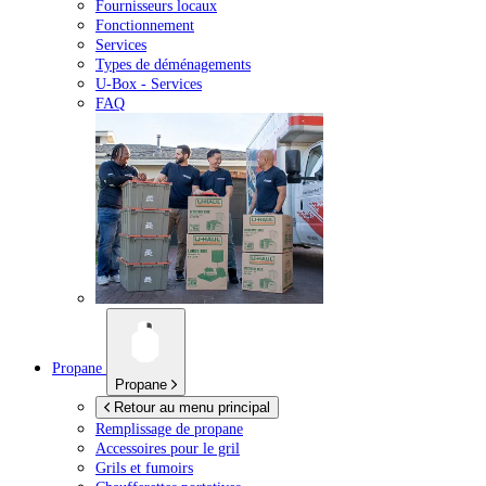
Fournisseurs locaux
Fonctionnement
Services
Types de déménagements
U-Box -
Services
FAQ
Propane
Propane
Retour au menu principal
Remplissage de propane
Accessoires pour le gril
Grils et fumoirs