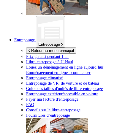
Entreposage
Entreposage
Retour au menu principal
Prix garanti pendant 1 an
Libre-entreposage à
U-Haul
Louez un déménagement en ligne aujourd’hui!
Emménagement en ligne : commencer
Entreposage climatisé
Entreposage de VR, de voiture et de bateau
Guide des tailles d'unités de libre-entreposage
Entreposage extérieur/accessible en voiture
Payer ma facture d'entreposage
FAQ
Conseils sur le libre-entreposage
Fournitures d’entreposage