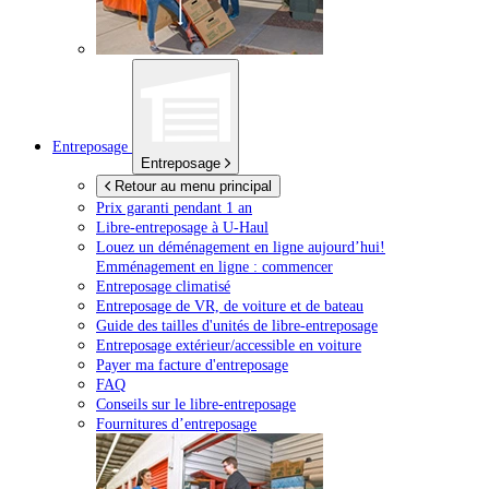
Entreposage
Entreposage
Retour au menu principal
Prix garanti pendant 1 an
Libre-entreposage à
U-Haul
Louez un déménagement en ligne aujourd’hui!
Emménagement en ligne : commencer
Entreposage climatisé
Entreposage de VR, de voiture et de bateau
Guide des tailles d'unités de libre-entreposage
Entreposage extérieur/accessible en voiture
Payer ma facture d'entreposage
FAQ
Conseils sur le libre-entreposage
Fournitures d’entreposage