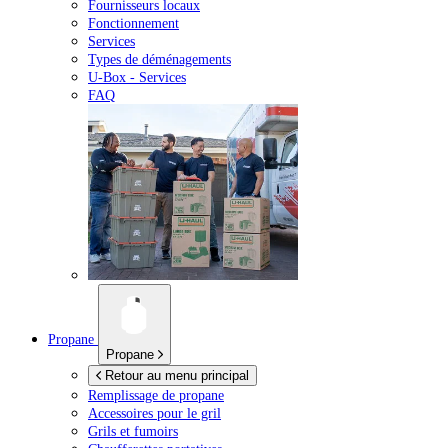
Fournisseurs locaux
Fonctionnement
Services
Types de déménagements
U-Box -
Services
FAQ
Propane
Propane
Retour au menu principal
Remplissage de propane
Accessoires pour le gril
Grils et fumoirs