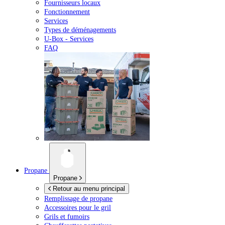
Fournisseurs locaux
Fonctionnement
Services
Types de déménagements
U-Box -
Services
FAQ
Propane
Propane
Retour au menu principal
Remplissage de propane
Accessoires pour le gril
Grils et fumoirs