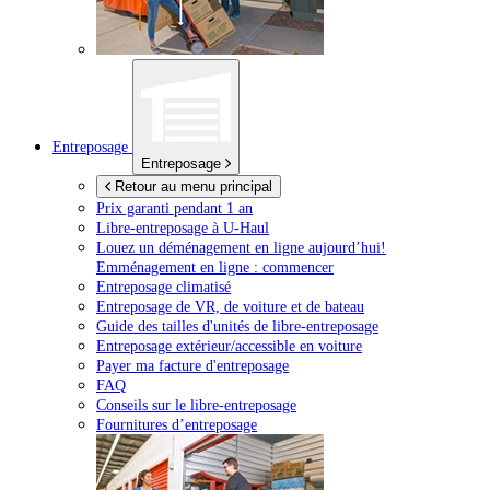
Entreposage
Entreposage
Retour au menu principal
Prix garanti pendant 1 an
Libre-entreposage à
U-Haul
Louez un déménagement en ligne aujourd’hui!
Emménagement en ligne : commencer
Entreposage climatisé
Entreposage de VR, de voiture et de bateau
Guide des tailles d'unités de libre-entreposage
Entreposage extérieur/accessible en voiture
Payer ma facture d'entreposage
FAQ
Conseils sur le libre-entreposage
Fournitures d’entreposage