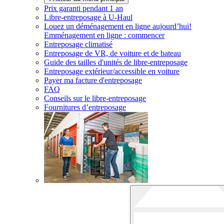
Prix garanti pendant 1 an
Libre-entreposage à
U-Haul
Louez un déménagement en ligne aujourd’hui!
Emménagement en ligne : commencer
Entreposage climatisé
Entreposage de VR, de voiture et de bateau
Guide des tailles d'unités de libre-entreposage
Entreposage extérieur/accessible en voiture
Payer ma facture d'entreposage
FAQ
Conseils sur le libre-entreposage
Fournitures d’entreposage