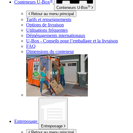
®
Conteneurs
U-Box
®
Conteneurs
U-Box
Retour au menu principal
Tarifs et renseignements
Options de livraison
Utilisations fréquentes
Déménagements internationaux
U-Box -
Conseils pour l’emballage et la livraison
FAQ
Dimensions du conteneur
Entreposage
Entreposage
Retour au menu principal