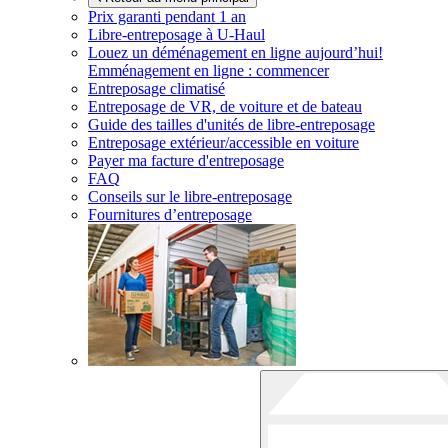
Prix garanti pendant 1 an
Libre-entreposage à
U-Haul
Louez un déménagement en ligne aujourd’hui!
Emménagement en ligne : commencer
Entreposage climatisé
Entreposage de VR, de voiture et de bateau
Guide des tailles d'unités de libre-entreposage
Entreposage extérieur/accessible en voiture
Payer ma facture d'entreposage
FAQ
Conseils sur le libre-entreposage
Fournitures d’entreposage