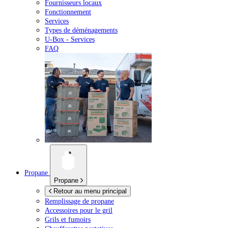
Fournisseurs locaux
Fonctionnement
Services
Types de déménagements
U-Box -
Services
FAQ
Propane
Propane
Retour au menu principal
Remplissage de propane
Accessoires pour le gril
Grils et fumoirs