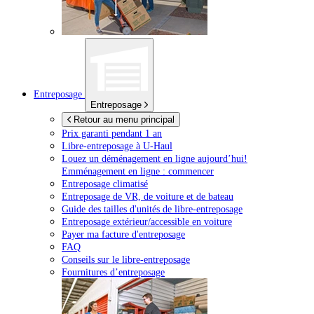
Entreposage
Entreposage
Retour au menu principal
Prix garanti pendant 1 an
Libre-entreposage à
U-Haul
Louez un déménagement en ligne aujourd’hui!
Emménagement en ligne : commencer
Entreposage climatisé
Entreposage de VR, de voiture et de bateau
Guide des tailles d'unités de libre-entreposage
Entreposage extérieur/accessible en voiture
Payer ma facture d'entreposage
FAQ
Conseils sur le libre-entreposage
Fournitures d’entreposage